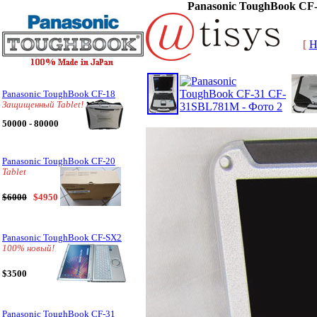
Panasonic ToughBook C
[
H
Panasonic ToughBook CF-18
Защищенный Tablet!
50000 - 80000
Panasonic ToughBook CF-20
Tablet
$6000
$4950
Panasonic ToughBook CF-SX2
100% новый!
$3500
Panasonic ToughBook CF-31