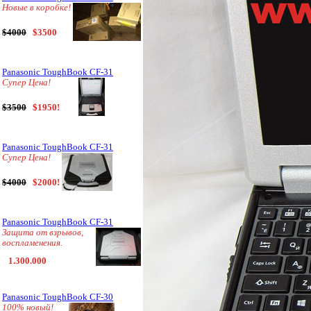
Новые в коробке!
$4000
$3500
Panasonic ToughBook CF-31
Супер Цена!
$3500
$1950!
Panasonic ToughBook CF-31
Супер Цена!
$4000
$2000!
Panasonic ToughBook CF-31
Защита от взрывов,
воспламенения.
1.300.000
Panasonic ToughBook CF-30
100% новый!