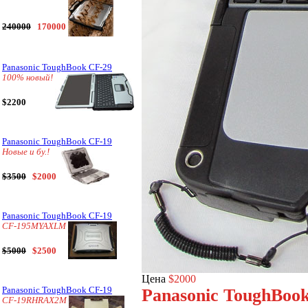
240000
170000
Panasonic ToughBook CF-29
100% новый!
$2200
Panasonic ToughBook CF-19
Новые и бу.!
$3500
$2000
Panasonic ToughBook CF-19
CF-195MYAXLM
$5000
$2500
Цена
$2000
Panasonic ToughBook CF-19
Panasonic ToughBo
CF-19RHRAX2M