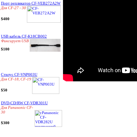
Порт репликатор CF-VEB272A2W
Для CF-27 - 30
$400
USB кабель CF-K18CB002
Фиксирует USB
$100
Стилус CF-VNP003U
Для CF-18, CF-19
$50
DVD-CD/RW CF-VDR301U
Для Panasonic CF-
30
$300