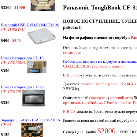
Panasonic ToughBook CF-3
$3500
$1900
НОВОЕ ПОСТУПЛЕНИЕ, СУПЕ
Внешний USB DVD-ROM/CD-RW
работы!)
CF-VDRRT3U
На фотографиях именно тот ноутбук
Pan
$400
$350
Отличный вариант для тех, кто хочет ку
стоимости!
Новая батарея для CF-18
Небольшая вмятина на корпусе
и
нескольк
CF-VZSU30BU
CF-31SBL781M абсолютно новый
:
$350
В
BIOS
ноутбука есть счетчик, показываю
Достаточно
мощный процессор i5 2.6GHz
Новая батарея для CF-29
2.53GHz)
CF-VZSU29
Оригинальный (
заводской
)
жесткий диск
5
оригинальная Windows 7 Professional от Pa
$350
В BIOS
можно выбрать, если нужно переу
Зарядка CF-AA5713A 15.6V-7.05A
Рыночная цена на такой новый ноутбук - 
CF-31
$2000
Супер Цена:
$4000
СУПЕР НИЗ
$150