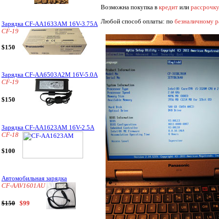
Возможна покупка в
кредит
или
рассрочк
Любой способ оплаты: по
безналичному р
Зарядка CF-AA1633AM 16V-3.75A
CF-19
$150
Зарядка CF-AA6503A2M 16V-5.0A
CF-19
$150
Зарядка CF-AA1623AM 16V-2.5A
CF-18
$100
Автомобильная зарядка
CF-AAV1601AU
$150
$99