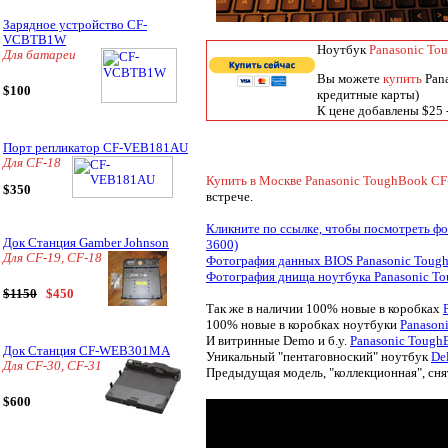
Зарядное устройство CF-
VCBTB1W
Ноутбук
Panasonic T
Для батареи
Вы можете
купить
Pan
$100
кредитные карты)
К цене добавлены $25 -
Порт репликатор CF-VEB181AU
Для CF-18
Купить в Москве Panasonic ToughBook 
$350
встрече.
Кликните по ссылке, чтобы посмотреть 
Док Станция Gamber Johnson
3600)
Для CF-19, CF-18
Фотография данных BIOS Panasonic Toug
Фотография днища ноутбука Panasonic T
$1150
$450
Так же в наличии 100% новые в коробках
100% новые в коробках ноутбуки
Panason
И витринные Demo и б.у.
Panasonic Tough
Док Станция CF-WEB301MA
Уникальный "пентаговноский" ноутбук
De
Для CF-30, CF-31
Предыдущая модель, "коллекционная", сня
$600