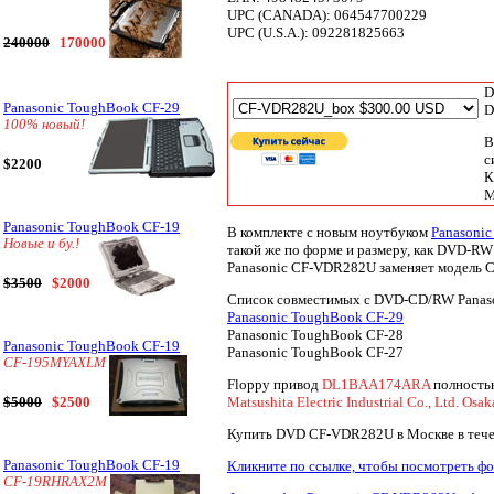
UPC (CANADA): 064547700229
UPC (U.S.A.): 092281825663
240000
170000
D
Panasonic ToughBook CF-29
D
100% новый!
В
с
$2200
К
М
Panasonic ToughBook CF-19
В комплекте с новым ноутбуком
Panasoni
Новые и бу.!
такой же по форме и размеру, как DVD-R
Panasonic CF-VDR282U заменяет модель
$3500
$2000
Список совместимых с DVD-CD/RW Panas
Panasonic ToughBook CF-29
Panasonic ToughBook CF-28
Panasonic ToughBook CF-19
Panasonic ToughBook CF-27
CF-195MYAXLM
Floppy привод
DL1BAA174ARA
полность
Matsushita Electric Industrial Co., Ltd. Osa
$5000
$2500
Купить DVD CF-VDR282U в Москве в течени
Panasonic ToughBook CF-19
Кликните по ссылке, чтобы посмотреть ф
CF-19RHRAX2M