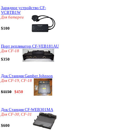
Зарядное устройство CF-
VCBTB1W
Для батареи
$100
Порт репликатор CF-VEB181AU
Для CF-18
$350
Док Станция Gamber Johnson
Для CF-19, CF-18
$1150
$450
Док Станция CF-WEB301MA
Для CF-30, CF-31
$600