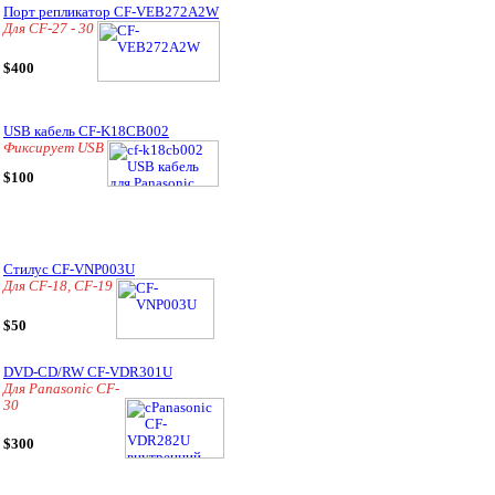
Порт репликатор CF-VEB272A2W
Для CF-27 - 30
$400
USB кабель CF-K18CB002
Фиксирует USB
$100
Стилус CF-VNP003U
Для CF-18, CF-19
$50
DVD-CD/RW CF-VDR301U
Для Panasonic CF-
30
$300