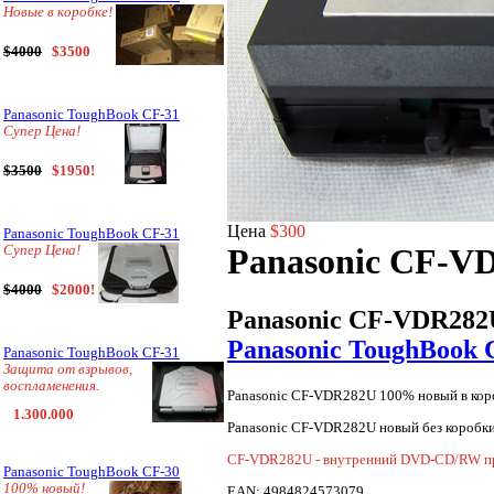
Новые в коробке!
$4000
$3500
Panasonic ToughBook CF-31
Супер Цена!
$3500
$1950!
Цена
$300
Panasonic ToughBook CF-31
Panasonic CF-V
Супер Цена!
$4000
$2000!
Panasonic CF-VDR282
Panasonic ToughBook 
Panasonic ToughBook CF-31
Защита от взрывов,
воспламенения.
Panasonic CF-VDR282U 100% новый в кор
1.300.000
Panasonic CF-VDR282U новый без коробк
CF-VDR282U - внутренний DVD-CD/RW пр
Panasonic ToughBook CF-30
100% новый!
EAN: 4984824573079