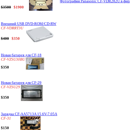
Фотография Panasonic CF-VDR282U в фирм
$3500
$1900
Внешний USB DVD-ROM/CD-RW
CF-VDRRT3U
$400
$350
Новая батарея для CF-18
CF-VZSU30BU
$350
Новая батарея для CF-29
CF-VZSU29
$350
Зарядка CF-AA5713A 15.6V-7.05A
CF-31
$150