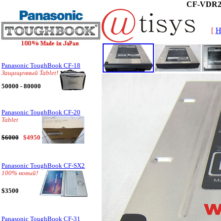
CF-VDR2
[
H
Panasonic ToughBook CF-18
Защищенный Tablet!
50000 - 80000
Panasonic ToughBook CF-20
Tablet
$6000
$4950
Panasonic ToughBook CF-SX2
100% новый!
$3500
Panasonic ToughBook CF-31