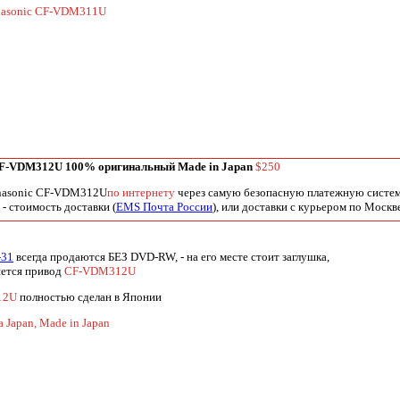
nasonic CF-VDM311U
CF-VDM312U 100% оригинальный Made in Japan
$250
nasonic CF-VDM312U
по интернету
через самую безопасную платежную систе
- стоимость доставки (
EMS Почта России
), или доставки с курьером по Москв
-31
всегда продаются БЕЗ DVD-RW, - на его месте стоит заглушка,
яется привод
CF-VDM312U
12U
полностью сделан в Японии
ka Japan, Made in Japan