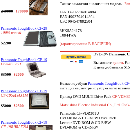
Так же в наличии аналогичная модель -
Pa
240000
170000
JAN T4902704014894
EAN 4902704014894
UPC 064547892504
Panasonic ToughBook CF-29
3HKSA24178
100% новый!
T0944WA
$2200
(гарантированно В НАЛИЧИИ)
DVD-RW
Panasonic 
Panasonic ToughBook CF-19
Вы можете
купить
Pa
Новые и бу.!
К цене добавлены $15 
$3500
$2000
Новые ноутбуки
Panasonic ToughBook CF
вытащив ее, внутрь ноутбука легко вставл
Panasonic ToughBook CF-19
CF-195MYAXLM
Привод DVD MULTI Drive Pack
CF-VDM3
Matsushita Electric Industrial Co., Ltd. Osa
$5000
$2500
Panasonic CF-VDR301U
DVD-ROM & CD-R/RW Drive Pack
Panasonic ToughBook CF-19
Lecteur DVD-ROM & CD-R/RW
CF-19RHRAX2M
DVD-ROM & CD-R/RW