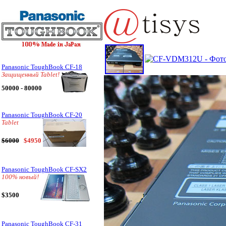
Panasonic ToughBook CF-18
Защищенный Tablet!
50000 - 80000
Panasonic ToughBook CF-20
Tablet
$6000
$4950
Panasonic ToughBook CF-SX2
100% новый!
$3500
Panasonic ToughBook CF-31