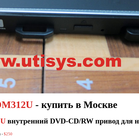
VDM312U
- купить в Москве
2U
внутренний DVD-CD/RW привод для н
 -
$250