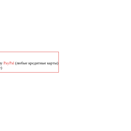
му
PayPal
(любые кредитные карты)
е)