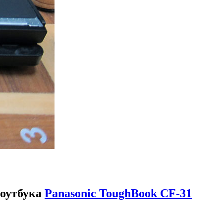
оутбука
Panasonic ToughBook CF-31