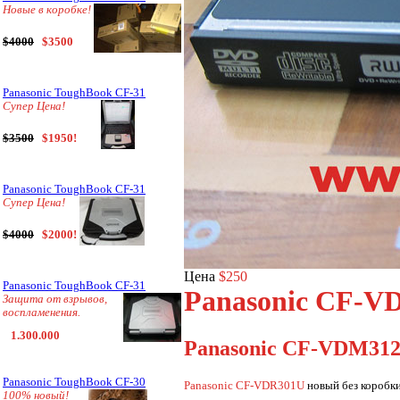
Новые в коробке!
$4000
$3500
Panasonic ToughBook CF-31
Супер Цена!
$3500
$1950!
Panasonic ToughBook CF-31
Супер Цена!
$4000
$2000!
Цена
$250
Panasonic ToughBook CF-31
Panasonic CF-
Защита от взрывов,
воспламенения.
1.300.000
Panasonic CF-VDM31
Panasonic ToughBook CF-30
Panasonic CF-VDR301U
новый без коробки
100% новый!