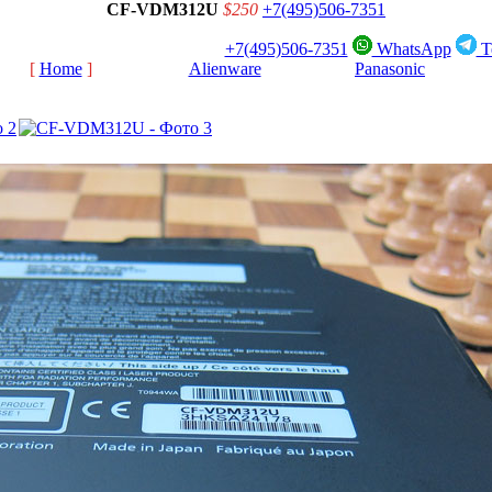
CF-VDM312U
$250
+7(495)506-7351
+7(495)506-7351
WhatsApp
T
[
Home
]
[
Alienware
]
[
Panasonic
]