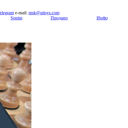
elegram
e-mail:
msk@utisys.com
[
Sonim
]
[
Продано
]
[
Инфо
]