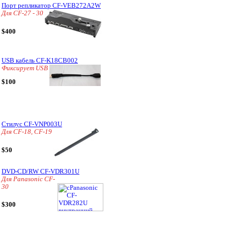
Порт репликатор CF-VEB272A2W
Для CF-27 - 30
$400
USB кабель CF-K18CB002
Фиксирует USB
$100
Стилус CF-VNP003U
Для CF-18, CF-19
$50
DVD-CD/RW CF-VDR301U
Для Panasonic CF-
30
$300