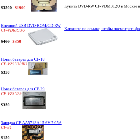
Купить DVD-RW CF-VDM312U в Москве в т
$3500
$1900
Внешний USB DVD-ROM/CD-RW
Кликните по ссылке, чтобы посмотреть 
CF-VDRRT3U
$400
$350
Новая батарея для CF-18
CF-VZSU30BU
$350
Новая батарея для CF-29
CF-VZSU29
$350
Зарядка CF-AA5713A 15.6V-7.05A
CF-31
$150