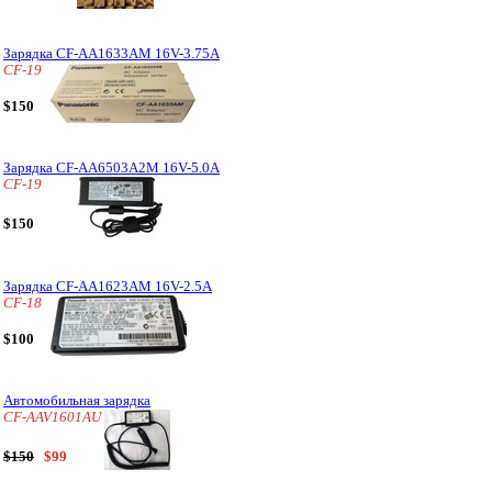
Зарядка CF-AA1633AM 16V-3.75A
CF-19
$150
Зарядка CF-AA6503A2M 16V-5.0A
CF-19
$150
Зарядка CF-AA1623AM 16V-2.5A
CF-18
$100
Автомобильная зарядка
CF-AAV1601AU
$150
$99