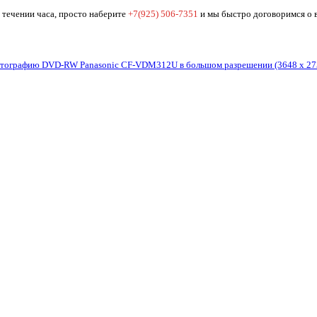
ечении часа, просто наберите
+7(925) 506-7351
и мы быстро договоримся о в
фотографию DVD-RW Panasonic CF-VDM312U в большом разрешении (3648 x 27