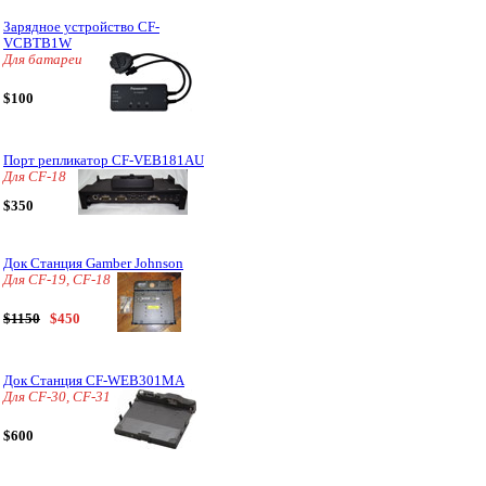
Зарядное устройство CF-
VCBTB1W
Для батареи
$100
Порт репликатор CF-VEB181AU
Для CF-18
$350
Док Станция Gamber Johnson
Для CF-19, CF-18
$1150
$450
Док Станция CF-WEB301MA
Для CF-30, CF-31
$600