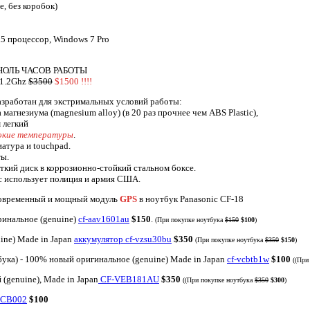
, без коробок)
i5 процессор, Windows 7 Pro
 НОЛЬ ЧАСОВ РАБОТЫ
 1.2Ghz
$3500
$1500 !!!!
азработан для экстримальных условий работы:
магнезиума (magnesium alloy) (в 20 раз прочнее чем ABS Plastic),
 легкий
сокие температуры
.
атура и touchpad.
ы.
ий диск в коррозионно-стойкий стальном боксе.
c использует полиция и армия США.
 современный и мощный модуль
GPS
в ноутбук Panasonic CF-18
ринальное (genuine)
cf-aav1601au
$150
.
(При покупке ноутбука
$150
$100
)
ine) Made in Japan
аккумулятор cf-vzsu30bu
$350
(При покупке ноутбука
$350
$150
)
бука) - 100% новый оригинальное (genuine) Made in Japan
cf-vcbtb1w
$100
((При
(genuine), Made in Japan
CF-VEB181AU
$350
((При покупке ноутбука
$350
$300
)
8CB002
$100