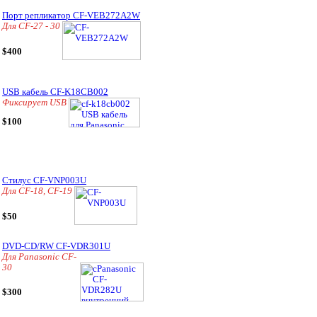
Порт репликатор CF-VEB272A2W
Для CF-27 - 30
$400
USB кабель CF-K18CB002
Фиксирует USB
$100
Стилус CF-VNP003U
Для CF-18, CF-19
$50
DVD-CD/RW CF-VDR301U
Для Panasonic CF-
30
$300