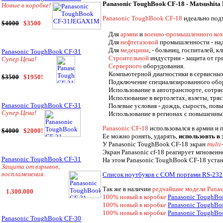
Panasonic ToughBook CF-18 - Matsushita E
Новые в коробке!
Panasonic ToughBook CF-18
идеально под
$4000
$3500
Для
армии
и
военно-промышленного ком
Для
нефтегазовой
промышленности - наде
Для
медецины
, - больниц, госпиталей, к
Panasonic ToughBook CF-31
Строительной
индустрии - защита от гря
Супер Цена!
Серверного
оборудования.
Компьютерной диагностики в сервисных 
$3500
$1950!
Подключение специализированного обору
Использование в автотранспорте, сотряс
Исползование в вертолетах, взлеты, тряск
Panasonic ToughBook CF-31
Полевые условия - дождь, сырость, пов
Супер Цена!
Использование в регионах с повышенны
Panasonic CF-18
использовался в армии и
$4000
$2000!
Ее можно ронять, ударять,
использовть в
У Panasonic ToughBook CF-18 экран
multi
Экран Panasonic cf-18 реагирует мгновенн
Panasonic ToughBook CF-31
На этом Panasonic ToughBook CF-18 уста
Защита от взрывов,
воспламенения.
Список ноутбуков с COM портами RS-232 
Так же в наличии
редчайшие модели Pana
1.300.000
100% новый в коробке
Panasonic ToughBo
100% новый в коробке
Panasonic ToughBo
100% новый в коробке
Panasonic ToughBo
Panasonic ToughBook CF-30