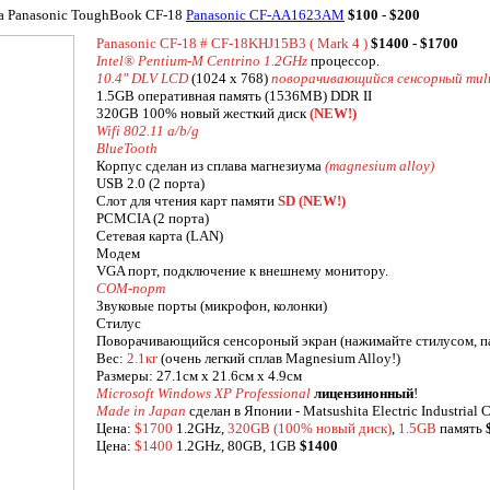
ка Panasonic ToughBook CF-18
Panasonic CF-AA1623AM
$100 - $200
Panasonic CF-18 # CF-18KHJ15B3 ( Mark 4 )
$1400 - $1700
Intel® Pentium-M Centrino 1.2GHz
процессор.
10.4" DLV LCD
(1024 x 768)
поворачивающийся сенсорный mult
1.5GB оперативная память (1536MB) DDR II
320GB 100% новый жесткий диск
(NEW!)
Wifi 802.11 a/b/g
BlueTooth
Корпус сделан из сплава магнезиума
(magnesium alloy)
USB 2.0 (2 порта)
Слот для чтения карт памяти
SD (NEW!)
PCMCIA (2 порта)
Сетевая карта (LAN)
Модем
VGA порт, подключение к внешнему монитору.
COM-порт
Звуковые порты (микрофон, колонки)
Стилус
Поворачивающийся сенсороный экран (нажимайте стилусом, па
Вес:
2.1кг
(очень легкий сплав Magnesium Alloy!)
Размеры: 27.1см x 21.6см x 4.9см
Microsoft Windows XP Professional
лицензинонный
!
Made in Japan
сделан в Японии - Matsushita Electric Industrial C
Цена:
$1700
1.2GHz,
320GB (100% новый диск)
,
1.5GB
память
Цена:
$1400
1.2GHz, 80GB, 1GB
$1400