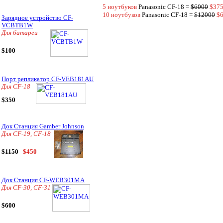
5 ноутбуков
Panasonic CF-18 =
$6000
$37
10 ноутбуков
Panasonic CF-18 =
$12000
$
Зарядное устройство CF-
VCBTB1W
Для батареи
$100
Порт репликатор CF-VEB181AU
Для CF-18
$350
Док Станция Gamber Johnson
Для CF-19, CF-18
$1150
$450
Док Станция CF-WEB301MA
Для CF-30, CF-31
$600