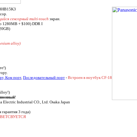
BHB15K3
сор.
ийся сенсорный multi-touch
экран.
о 1280MB + $100) DDR I
320GB)
esium alloy)
те!)
ору.
рт,
Ком порт
,
Последовательный порт
-
Встроен в ноутбук CF-18
lloy!)
инонный
!
 Electric Industrial CO., Ltd. Osaka Japan
 гарантия 3 года)
ИВЕТСВУЕТСЯ