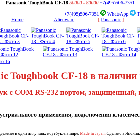
Panasonic ToughBook CF-18
50000 - 80000
+7(495)506-7351
+7(495)506-7351
WhatsApp
T
[
Home
]
[
Alienware
]
[
Panasonic
]
ic Toughbook CF-18 в наличии
бук с COM RS-232 портом, защищенный, 
устриального применения, подключения классичес
адежные и одни из лучших ноутбуков в мире.
Made in Japan.
Сделано в Японии.