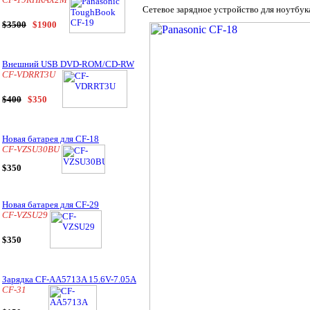
CF-19RHRAX2M
Сетевое зарядное устройство для ноутбу
$3500
$1900
Внешний USB DVD-ROM/CD-RW
CF-VDRRT3U
$400
$350
Новая батарея для CF-18
CF-VZSU30BU
$350
Новая батарея для CF-29
CF-VZSU29
$350
Зарядка CF-AA5713A 15.6V-7.05A
CF-31