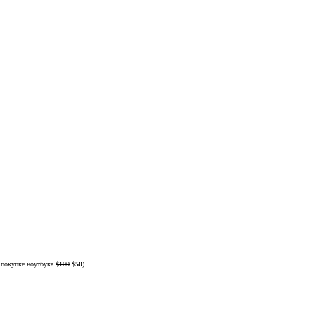
 покупке ноутбука
$100
$50
)