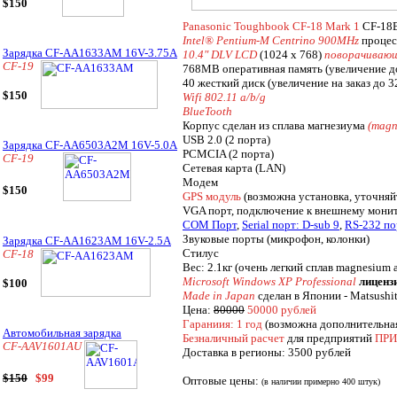
$150
Panasonic Toughbook CF-18 Mark 1
CF-18
Intel® Pentium-M Centrino 900MHz
процес
Зарядка CF-AA1633AM 16V-3.75A
10.4" DLV LCD
(1024 x 768)
поворачивающ
CF-19
768MB оперативная память (увеличение д
40 жесткий диск (увеличение на заказ до 
$150
Wifi 802.11 a/b/g
BlueTooth
Корпус сделан из сплава магнезиума
(magn
USB 2.0 (2 порта)
Зарядка CF-AA6503A2M 16V-5.0A
PCMCIA (2 порта)
CF-19
Сетевая карта (LAN)
Модем
$150
GPS модуль
(возможна установка, уточняй
VGA порт, подключение к внешнему монит
COM Порт
,
Serial порт: D-sub 9
,
RS-232 по
Звуковые порты (микрофон, колонки)
Зарядка CF-AA1623AM 16V-2.5A
Стилус
CF-18
Вес: 2.1кг (очень легкий сплав magnesium a
Microsoft Windows XP Professional
лиценз
$100
Made in Japan
сделан в Японии - Matsushita
Цена:
80000
50000 рублей
Гараниия: 1 год
(возможна дополнительная
Автомобильная зарядка
Безналичный расчет
для предприятий
ПР
CF-AAV1601AU
Доставка в регионы: 3500 рублей
$150
$99
Оптовые цены:
(в наличии примерно 400 штук)