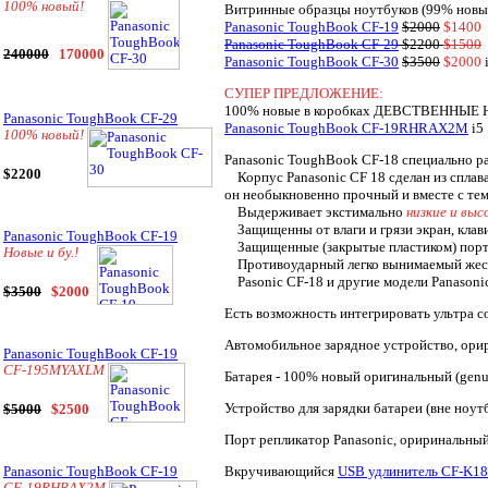
100% новый!
Витринные образцы ноутбуков (99% новые
Panasonic ToughBook CF-19
$2000
$1400
Panasonic ToughBook CF-29
$2200
$1500
240000
170000
Panasonic ToughBook CF-30
$3500
$2000
СУПЕР ПРЕДЛОЖЕНИЕ:
100% новые в коробках ДЕВСТВЕННЫЕ
Panasonic ToughBook CF-29
Panasonic ToughBook CF-19RHRAX2M
i5
100% новый!
Panasonic ToughBook CF-18 специально р
$2200
Корпус Panasonic CF 18 сделан из сплава 
он необыкновенно прочный и вместе с тем
Выдерживает экстимально
низкие и вы
Защищенны от влаги и грязи экран, клави
Panasonic ToughBook CF-19
Защищенные (закрытые пластиком) порт
Новые и бу.!
Противоударный легко вынимаемый жестк
Pasonic CF-18 и другие модели Panasoni
$3500
$2000
Есть возможность интегрировать ультра
Автомобильное зарядное устройство, ори
Panasonic ToughBook CF-19
CF-195MYAXLM
Батарея - 100% новый оригинальный (genu
Устройство для зарядки батареи (вне ноут
$5000
$2500
Порт репликатор Panasonic, ориринальный 
Вкручивающийся
USB удлинитель CF-K1
Panasonic ToughBook CF-19