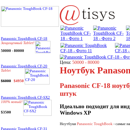
Panasonic ToughBook CF-18
Защищенный Tablet!
50000 - 80000
Цена:
50000 - 80000
Panasonic ToughBook CF-20
Ноутбук Panason
Tablet
$6000
$4950
Panasonic CF-18 ноут
штук
Panasonic ToughBook CF-SX2
100% новый!
Идеально подходит для инд
Windows XP
$3500
Ноутбуки
Panasonic ToughBook
- самые н
Panasonic ToughBook CF-31