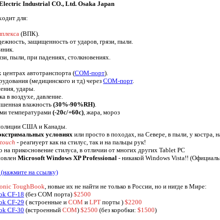
lectric Industrial CO., Ltd. Osaka Japan
ходит для:
плекса
(ВПК).
жность, защищенность от ударов, грязи, пыли.
линик.
зи, пыли, при падениях, столкновениях.
центрах автотранспорта (
COM-порт
).
дования (медицинского и тд) через
COM-порт
.
ения, удары.
а в воздухе, давление.
ышенная влажность
(30%-90%RH)
.
ми температурами
(-20c/+60c)
, жара, мороз
 полиции США и Канады.
 экстримальных условиях
или просто в походах, на Севере, в пыли, у костра, н
-touch
- реагиуерт как на стилус, так и на пальцы рук!
о на прикосновение стилуса, в отличии от многих других Tablet PC
новлен
Microsoft Windows XP Professional
- никакой Windows Vista!! (Официаль
(нажмите на ссылку)
sonic ToughBook
, новые их не найти не только в России, но и нигде в Мире:
ok CF-18
(без COM порта)
$2500
ok CF-29
( встроенные и
COM
и
LPT
порты )
$2200
ok CF-30
(встроенный
COM
)
$2500
(без коробки:
$1500
)