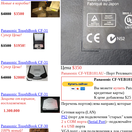
Новые в коробке!
$4000
$3500
Panasonic ToughBook CF-31
Супер Цена!
$3500
$1950!
Panasonic ToughBook CF-31
Супер Цена!
Цена
$350
Panasonic CF-VEB181AU
- Порт Репликат
$4000
$2000!
Panasonic CF-VEB18
Вы можете
купить
Pan
кредитные карты)
Panasonic ToughBook CF-31
К цене добавлены $25 
Защита от взрывов,
воспламенения.
Перечень портов(слева направо), которы
1.300.000
Сетевая карта (LAN)
PS2
(порт для подключения "старых" клав
2 x COM порта
(
Serial Port
) - подключайт
Panasonic ToughBook CF-30
4 x USB
порта
100% новый!
VGA порт - для подключения к док стан