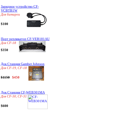
Зарядное устройство CF-
VCBTB1W
Для батареи
$100
Порт репликатор CF-VEB181AU
Для CF-18
$350
Док Станция Gamber Johnson
Для CF-19, CF-18
$1150
$450
Док Станция CF-WEB301MA
Для CF-30, CF-31
$600