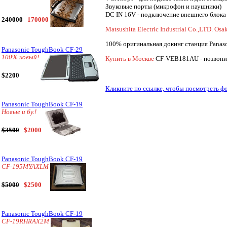
Звуковые порты (микрофон и наушники)
DC IN 16V - подключение внешнего блока 
240000
170000
Matsushita Electric Industrial Co.,LTD. Osa
100% оригинальная докинг станция Panas
Panasonic ToughBook CF-29
100% новый!
Купить в Москве
CF-VEB181AU - позвоните
$2200
Кликните по ссылке, чтобы посмотреть 
Panasonic ToughBook CF-19
Новые и бу.!
$3500
$2000
Panasonic ToughBook CF-19
CF-195MYAXLM
$5000
$2500
Panasonic ToughBook CF-19
CF-19RHRAX2M