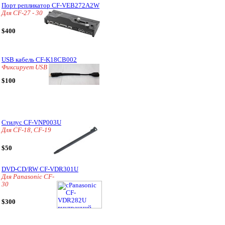
Порт репликатор CF-VEB272A2W
Для CF-27 - 30
$400
USB кабель CF-K18CB002
Фиксирует USB
$100
Стилус CF-VNP003U
Для CF-18, CF-19
$50
DVD-CD/RW CF-VDR301U
Для Panasonic CF-
30
$300