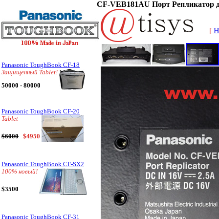
CF-VEB181AU Порт Репликатор дл
[
H
Panasonic ToughBook CF-18
Защищенный Tablet!
50000 - 80000
Panasonic ToughBook CF-20
Tablet
$6000
$4950
Panasonic ToughBook CF-SX2
100% новый!
$3500
Panasonic ToughBook CF-31