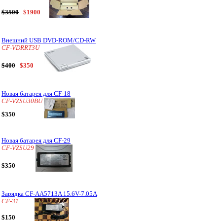
$3500
$1900
Внешний USB DVD-ROM/CD-RW
CF-VDRRT3U
$400
$350
Новая батарея для CF-18
CF-VZSU30BU
$350
Новая батарея для CF-29
CF-VZSU29
$350
Зарядка CF-AA5713A 15.6V-7.05A
CF-31
$150