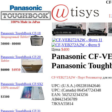
CF
[
Panasonic ToughBook CF-18
Защищенный Tablet!
50000 - 80000
Цена
$400
Panasonic CF-V
Panasonic ToughBook CF-20
Tablet
Panasonic Tough
$6000
$4950
CF-VEB272A2W - Порт Репликатор
для н
Panasonic ToughBook CF-SX2
UPC: (U.S.A.) 092281842646
100% новый!
UPC: (Canada) 064547724348
EAN: 5025232343256
$3500
AB
01
23456789
7JKSA55814
Panasonic ToughBook CF-31