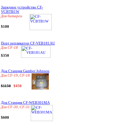
Зарядное устройство CF-
VCBTB1W
Для батареи
$100
Порт репликатор CF-VEB181AU
Для CF-18
$350
Док Станция Gamber Johnson
Для CF-19, CF-18
$1150
$450
Док Станция CF-WEB301MA
Для CF-30, CF-31
$600