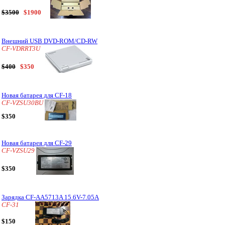
$3500
$1900
Внешний USB DVD-ROM/CD-RW
CF-VDRRT3U
$400
$350
Новая батарея для CF-18
CF-VZSU30BU
$350
Новая батарея для CF-29
CF-VZSU29
$350
Зарядка CF-AA5713A 15.6V-7.05A
CF-31
$150