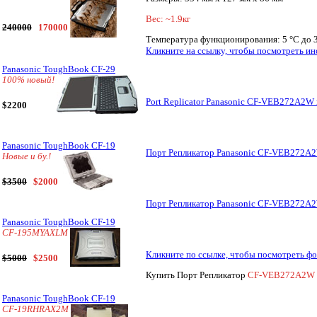
Вес: ~1.9кг
240000
170000
Температура функционирования: 5 °C до 
Кликните на ссылку, чтобы посмотреть и
Panasonic ToughBook CF-29
100% новый!
Port Replicator Panasonic CF-VEB272A2W 
$2200
Panasonic ToughBook CF-19
Порт Репликатор Panasonic CF-VEB272A2W
Новые и бу.!
$3500
$2000
Порт Репликатор Panasonic CF-VEB272A2W
Panasonic ToughBook CF-19
CF-195MYAXLM
Кликните по ссылке, чтобы посмотреть 
$5000
$2500
Купить Порт Репликатор
CF-VEB272A2W
Panasonic ToughBook CF-19
CF-19RHRAX2M