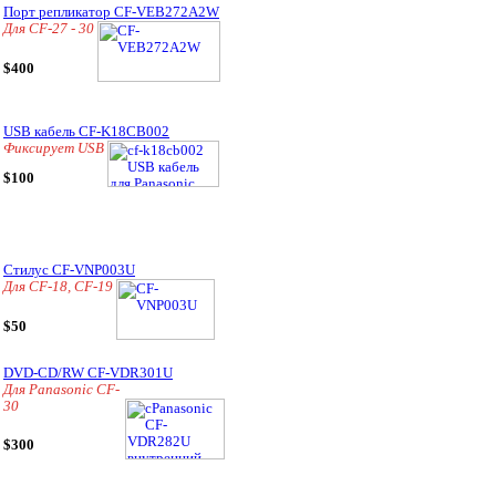
Порт репликатор CF-VEB272A2W
Для CF-27 - 30
$400
USB кабель CF-K18CB002
Фиксирует USB
$100
Стилус CF-VNP003U
Для CF-18, CF-19
$50
DVD-CD/RW CF-VDR301U
Для Panasonic CF-
30
$300