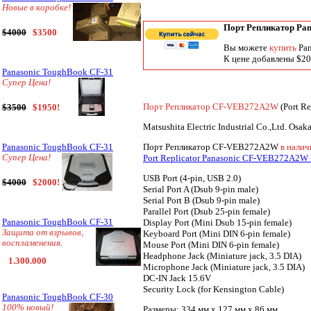
Новые в коробке!
Порт Репликатор Pan
$4000
$3500
Вы можете
купить
Pa
К цене добавлены $20 
Panasonic ToughBook CF-31
Супер Цена!
Порт Репликатор CF-VEB272A2W
(Port Re
$3500
$1950!
Matsushita Electric Industrial Co.,Ltd. Osak
Порт Репликатор CF-VEB272A2W
в налич
Panasonic ToughBook CF-31
Супер Цена!
Port Replicator Panasonic CF-VEB272A2W 
USB Port (4-pin, USB 2.0)
$4000
$2000!
Serial Port A (Dsub 9-pin male)
Serial Port B (Dsub 9-pin male)
Parallel Port (Dsub 25-pin female)
Panasonic ToughBook CF-31
Display Port (Mini Dsub 15-pin female)
Защита от взрывов,
Keyboard Port (Mini DIN 6-pin female)
воспламенения.
Mouse Port (Mini DIN 6-pin female)
Headphone Jack (Miniature jack, 3.5 DIA)
1.300.000
Microphone Jack (Miniature jack, 3.5 DIA)
DC-IN Jack 15.6V
Security Lock (for Kensington Cable)
Panasonic ToughBook CF-30
100% новый!
Размеры: 334 мм x 127 мм x 86 мм