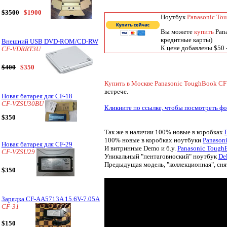
$3500
$1900
Ноутбук
Panasonic T
Вы можете
купить
Pan
кредитные карты)
Внешний USB DVD-ROM/CD-RW
К цене добавлены $50 -
CF-VDRRT3U
$400
$350
Купить в Москве Panasonic ToughBook 
встрече.
Новая батарея для CF-18
CF-VZSU30BU
Кликните по ссылке, чтобы посмотреть 
$350
Так же в наличии 100% новые в коробках
100% новые в коробках ноутбуки
Panason
Новая батарея для CF-29
И витринные Demo и б.у.
Panasonic Tough
CF-VZSU29
Уникальный "пентаговноский" ноутбук
De
Предыдущая модель, "коллекционная", сня
$350
Зарядка CF-AA5713A 15.6V-7.05A
CF-31
$150