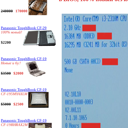
240000
170000
Panasonic ToughBook CF-29
100% новый!
$2200
Panasonic ToughBook CF-19
Новые и бу.!
$3500
$2000
Panasonic ToughBook CF-19
CF-195MYAXLM
$5000
$2500
Panasonic ToughBook CF-19
CF-19RHRAX2M