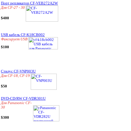
Порт репликатор CF-VEB272A2W
Для CF-27 - 30
$400
USB кабель CF-K18CB002
Фиксирует USB
$100
Стилус CF-VNP003U
Для CF-18, CF-19
$50
DVD-CD/RW CF-VDR301U
Для Panasonic CF-
30
$300