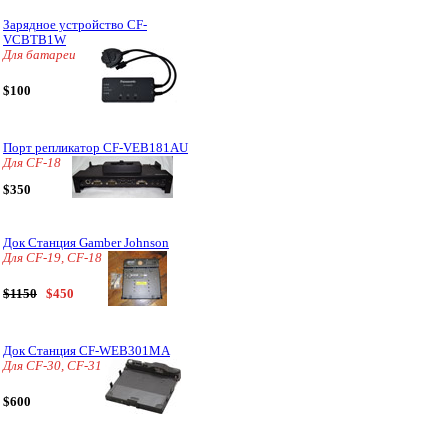
Зарядное устройство CF-
VCBTB1W
Для батареи
$100
Порт репликатор CF-VEB181AU
Для CF-18
$350
Док Станция Gamber Johnson
Для CF-19, CF-18
$1150
$450
Док Станция CF-WEB301MA
Для CF-30, CF-31
$600