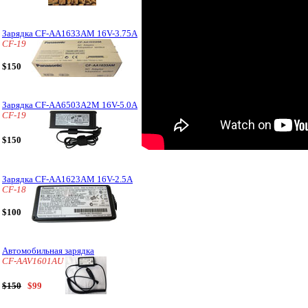
Зарядка CF-AA1633AM 16V-3.75A
CF-19
$150
Зарядка CF-AA6503A2M 16V-5.0A
CF-19
$150
Зарядка CF-AA1623AM 16V-2.5A
CF-18
$100
Автомобильная зарядка
CF-AAV1601AU
$150
$99